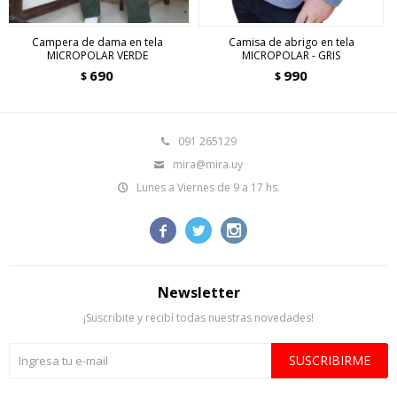
Campera de dama en tela
Camisa de abrigo en tela
MICROPOLAR VERDE
MICROPOLAR - GRIS
690
990
$
$
091 265129
mira@mira.uy
Lunes a Viernes de 9 a 17 hs.



Newsletter
¡Suscribite y recibí todas nuestras novedades!
SUSCRIBIRME