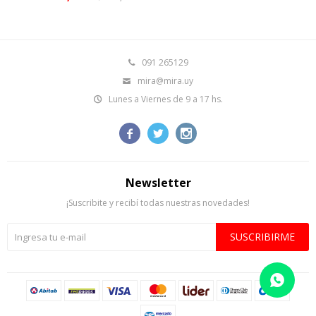
091 265129
mira@mira.uy
Lunes a Viernes de 9 a 17 hs.



Newsletter
¡Suscribite y recibí todas nuestras novedades!
SUSCRIBIRME