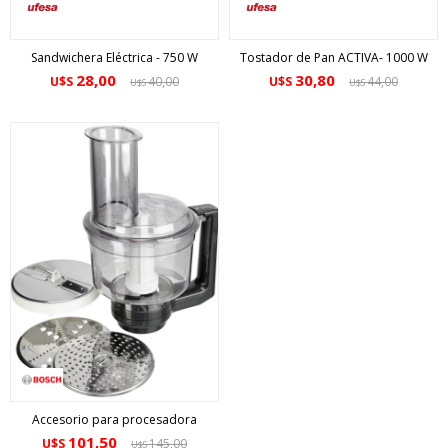
Sandwichera Eléctrica - 750 W
Tostador de Pan ACTIVA- 1000 W
28,00
30,80
U$S
40,00
U$S
44,00
U$S
U$S
Accesorio para procesadora
101,50
U$S
145,00
U$S