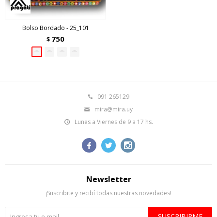
Bolso Bordado - 25_101
750
$
091 265129
mira@mira.uy
Lunes a Viernes de 9 a 17 hs.



Newsletter
¡Suscribite y recibí todas nuestras novedades!
SUSCRIBIRME