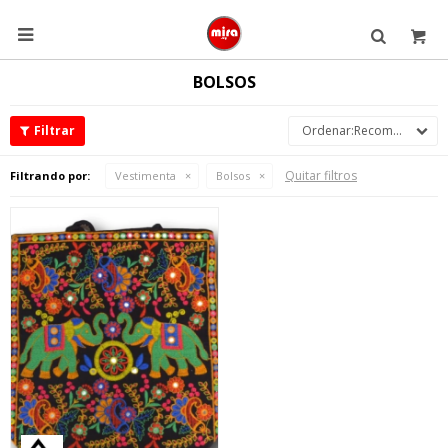

BOLSOS
Recomendados
Quitar filtros
Filtrando por:
Vestimenta
Bolsos