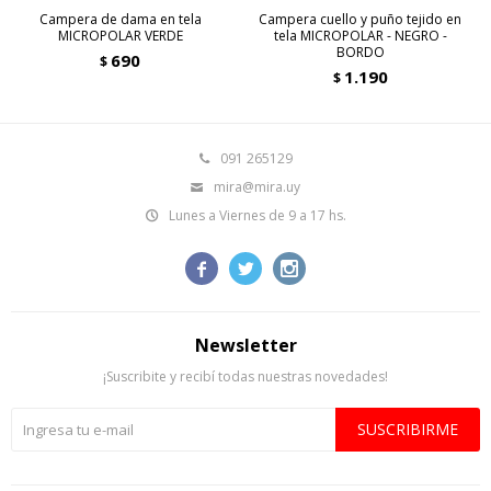
Campera de dama en tela
Campera cuello y puño tejido en
MICROPOLAR VERDE
tela MICROPOLAR - NEGRO -
BORDO
690
$
1.190
$
091 265129
mira@mira.uy
Lunes a Viernes de 9 a 17 hs.



Newsletter
¡Suscribite y recibí todas nuestras novedades!
SUSCRIBIRME