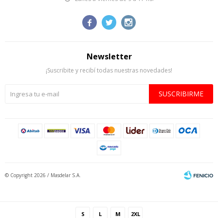



Newsletter
¡Suscribite y recibí todas nuestras novedades!
SUSCRIBIRME
© Copyright 2026 / Masdelar S.A.
S
L
M
2XL