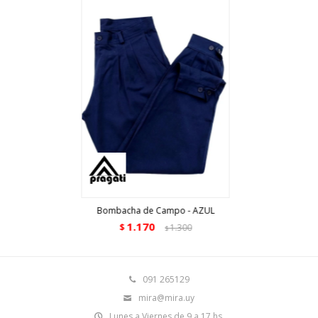
Bombacha de Campo - AZUL
1.170
$
1.300
$
091 265129
mira@mira.uy
Lunes a Viernes de 9 a 17 hs.