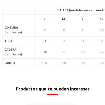
TALLES (medidas en centímetr
S
M
L
XL
CINTURA
92
96
98
100
(contorno)
TIRO
31
32
33
33
CADERA
110
112
116
120
(contorno)
LARGO
105
105
106
107
Productos que te pueden interesar