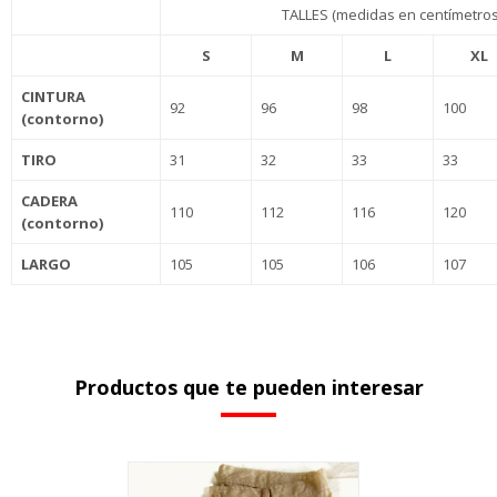
TALLES (medidas en centímetros
S
M
L
XL
CINTURA
92
96
98
100
(contorno)
TIRO
31
32
33
33
CADERA
110
112
116
120
(contorno)
LARGO
105
105
106
107
Productos que te pueden interesar