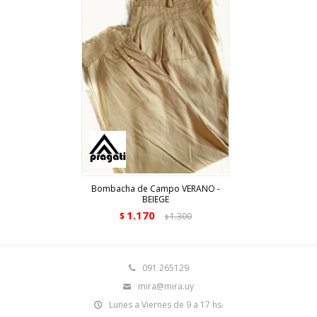
Bombacha de Campo VERANO -
BEIEGE
1.170
$
1.300
$
091 265129
mira@mira.uy
Lunes a Viernes de 9 a 17 hs.