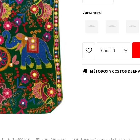
Variantes:
1
MÉTODOS Y COSTOS DE ENV
091 265129
mira@mira.uy
Lunes a Viernes de 9 a 17 hs.