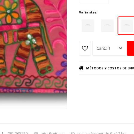
Variantes:
1
MÉTODOS Y COSTOS DE ENV
091 265129
mira@mira.uy
Lunes a Viernes de 9 a 17 hs.