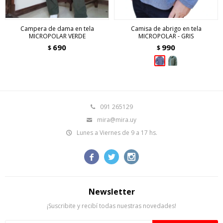
Campera de dama en tela
Camisa de abrigo en tela
MICROPOLAR VERDE
MICROPOLAR - GRIS
690
990
$
$
091 265129
mira@mira.uy
Lunes a Viernes de 9 a 17 hs.



Newsletter
¡Suscribite y recibí todas nuestras novedades!