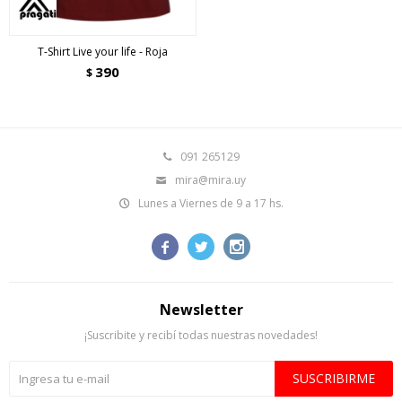
T-Shirt Live your life - Roja
390
$
091 265129
mira@mira.uy
Lunes a Viernes de 9 a 17 hs.



Newsletter
¡Suscribite y recibí todas nuestras novedades!
SUSCRIBIRME