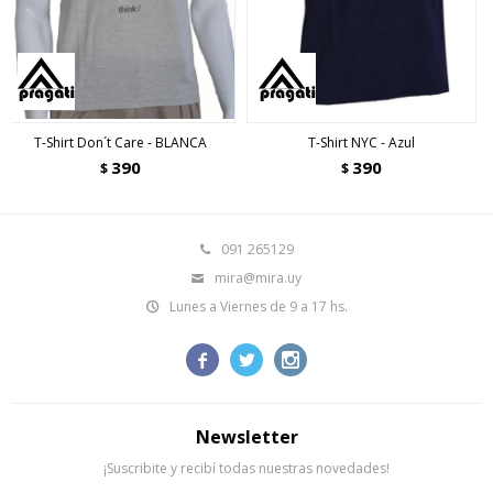
T-Shirt Don´t Care - BLANCA
T-Shirt NYC - Azul
390
390
$
$
091 265129
mira@mira.uy
Lunes a Viernes de 9 a 17 hs.



Newsletter
¡Suscribite y recibí todas nuestras novedades!