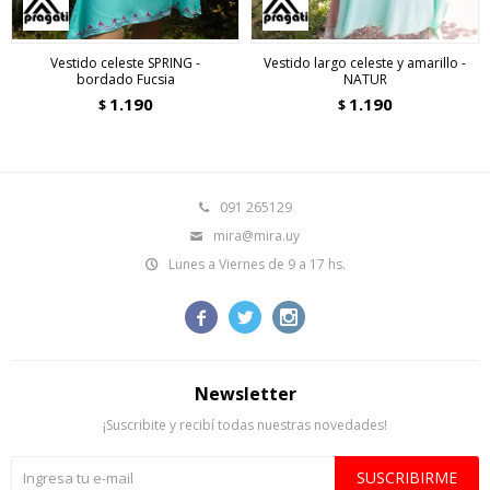
Vestido celeste SPRING -
Vestido largo celeste y amarillo -
bordado Fucsia
NATUR
1.190
1.190
$
$
091 265129
mira@mira.uy
Lunes a Viernes de 9 a 17 hs.



Newsletter
¡Suscribite y recibí todas nuestras novedades!
SUSCRIBIRME