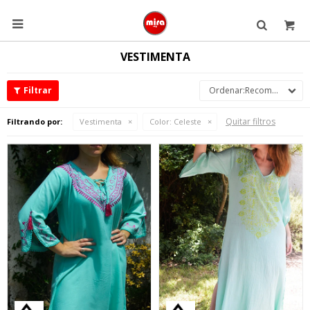

VESTIMENTA
Recomendados
Quitar filtros
Filtrando por:
Vestimenta
Color:
Celeste