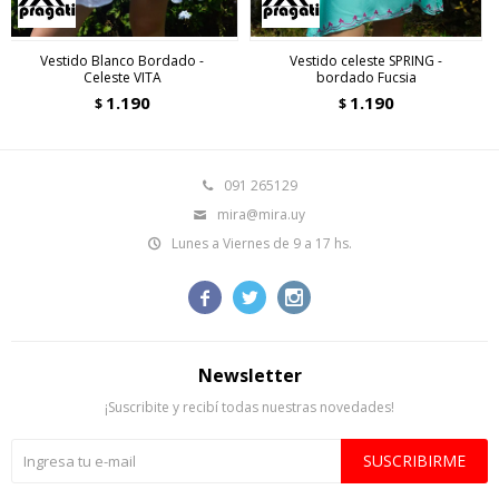
Vestido Blanco Bordado -
Vestido celeste SPRING -
Celeste VITA
bordado Fucsia
1.190
1.190
$
$
091 265129
mira@mira.uy
Lunes a Viernes de 9 a 17 hs.



Newsletter
¡Suscribite y recibí todas nuestras novedades!
SUSCRIBIRME