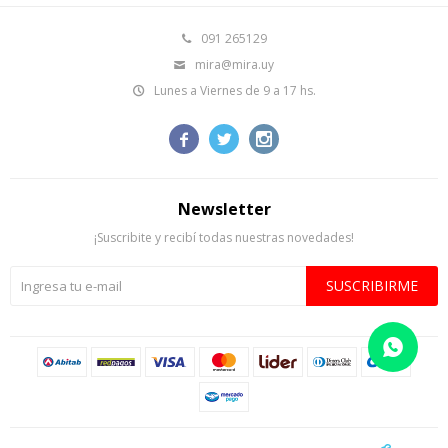
091 265129
mira@mira.uy
Lunes a Viernes de 9 a 17 hs.



Newsletter
¡Suscribite y recibí todas nuestras novedades!
SUSCRIBIRME