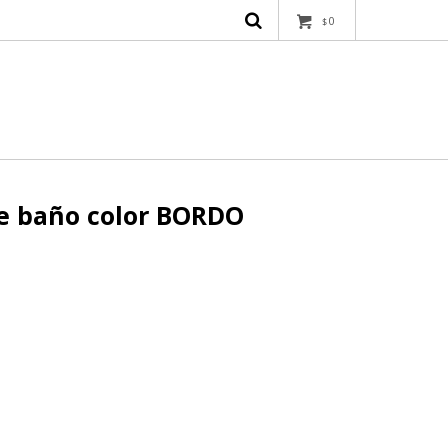
0
$
 de baño color BORDO