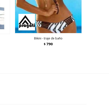
Bikini - traje de baño
Bi
790
$