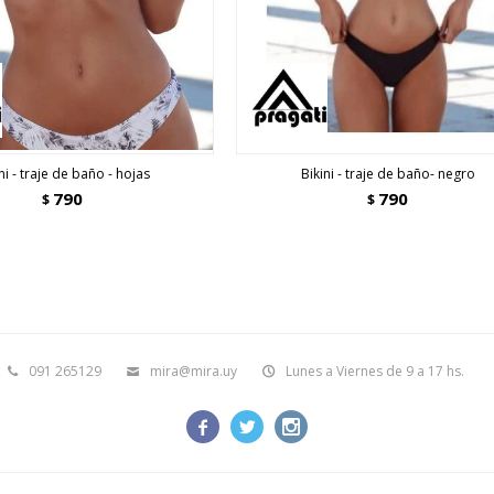
ni - traje de baño - hojas
Bikini - traje de baño- negro
790
790
$
$
091 265129
mira@mira.uy
Lunes a Viernes de 9 a 17 hs.


