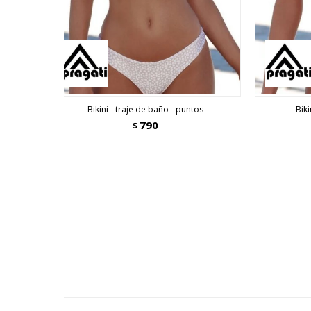
Bikini - traje de baño - puntos
Biki
790
$