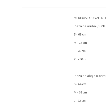
MEDIDAS EQUIVALENTE
Pieza de arriba (CON
S - 68 cm
M - 72 cm
L - 76 cm
XL - 80 cm
Pieza de abajo (Conto
S - 64 cm
M - 68 cm
L - 72 cm