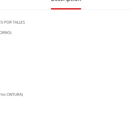
S POR TALLES
TORNO)
rno CINTURA)