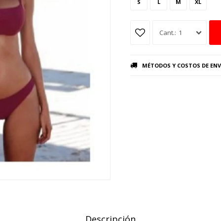
S
L
M
XL
1
MÉTODOS Y COSTOS DE ENV
Descripción