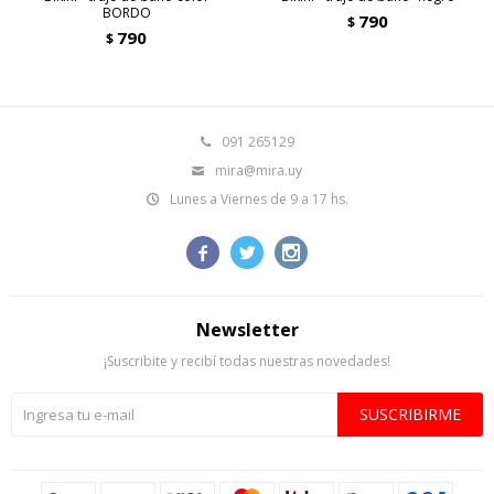
BORDO
790
$
790
$
091 265129
mira@mira.uy
Lunes a Viernes de 9 a 17 hs.



Newsletter
¡Suscribite y recibí todas nuestras novedades!
SUSCRIBIRME