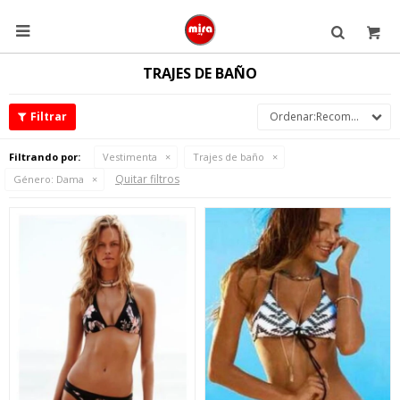

TRAJES DE BAÑO
Recomendados
Filtrando por:
Vestimenta
Trajes de baño
Quitar filtros
Género:
Dama