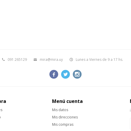
091 265129
mira@mira.uy
Lunes a Viernes de 9 a 17 hs.



pra
Menú cuenta
es
Mis datos
o
Mis direcciones
Mis compras