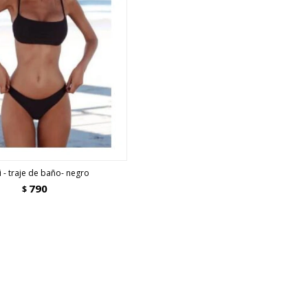
i - traje de baño- negro
790
$