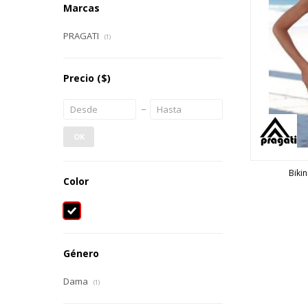
Marcas
PRAGATI
(1)
Precio
($)
OK
Bikin
Color
Género
Dama
(1)