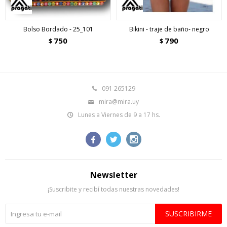
Bolso Bordado - 25_101
Bikini - traje de baño- negro
750
790
$
$
091 265129
mira@mira.uy
Lunes a Viernes de 9 a 17 hs.



Newsletter
¡Suscribite y recibí todas nuestras novedades!
SUSCRIBIRME