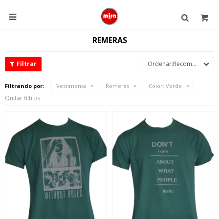

REMERAS
Recomendados
Filtrando por:
Vestimenta
Remeras
Color:
Verde
Quitar filtros