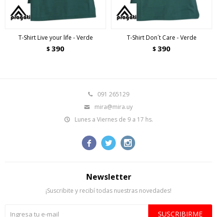
T-Shirt Live your life - Verde
T-Shirt Don´t Care - Verde
390
390
$
$
091 265129
mira@mira.uy
Lunes a Viernes de 9 a 17 hs.



Newsletter
¡Suscribite y recibí todas nuestras novedades!
SUSCRIBIRME