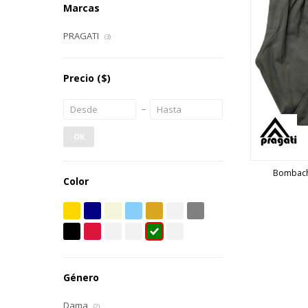
Marcas
PRAGATI
(3)
Precio
($)
OK
Bombach
Color
Género
Dama
(2)