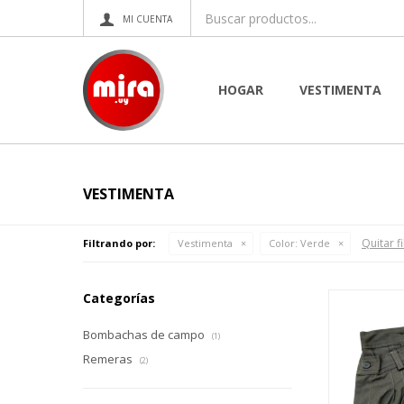
HOGAR
VESTIMENTA
VESTIMENTA
Quitar fi
Filtrando por:
Vestimenta
Color:
Verde
Categorías
Bombachas de campo
(1)
Remeras
(2)