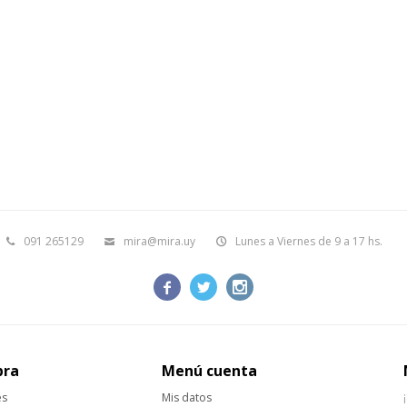
091 265129
mira@mira.uy
Lunes a Viernes de 9 a 17 hs.



pra
Menú cuenta
es
Mis datos