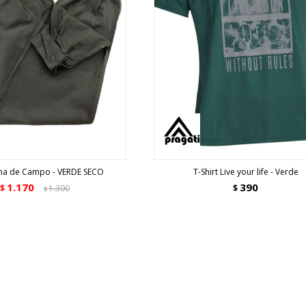
a de Campo - VERDE SECO
T-Shirt Live your life - Verde
1.170
390
$
1.300
$
$