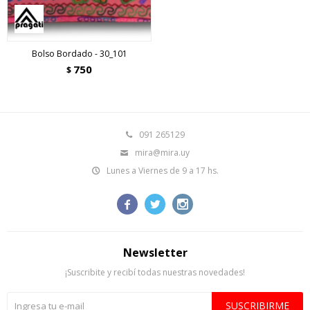
Bolso Bordado - 30_101
750
$
091 265129
mira@mira.uy
Lunes a Viernes de 9 a 17 hs.



Newsletter
¡Suscribite y recibí todas nuestras novedades!
SUSCRIBIRME