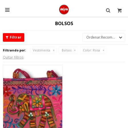

BOLSOS
Recomendados
Filtrando por:
Vestimenta
Bolsos
Color:
Rosa
Quitar filtros