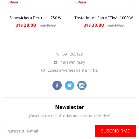
Sandwichera Eléctrica - 750 W
Tostador de Pan ACTIVA- 1000 W
28,00
30,80
U$S
40,00
U$S
44,00
U$S
U$S
091 265129
mira@mira.uy
Lunes a Viernes de 9 a 17 hs.



Newsletter
¡Suscribite y recibí todas nuestras novedades!
SUSCRIBIRME