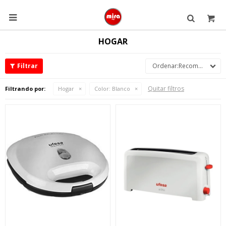

HOGAR
Recomendados
Quitar filtros
Filtrando por:
Hogar
Color:
Blanco