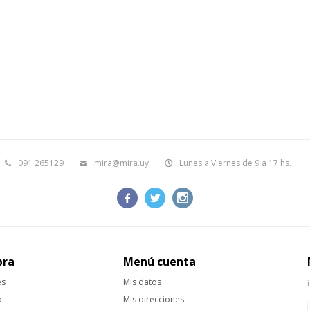
091 265129
mira@mira.uy
Lunes a Viernes de 9 a 17 hs.



pra
Menú cuenta
es
Mis datos
o
Mis direcciones