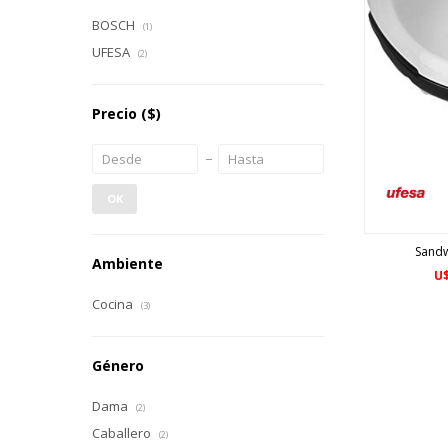
BOSCH
(1)
UFESA
(2)
Precio
($)
OK
Sandw
Ambiente
U
Cocina
(3)
Género
Dama
(2)
Caballero
(2)