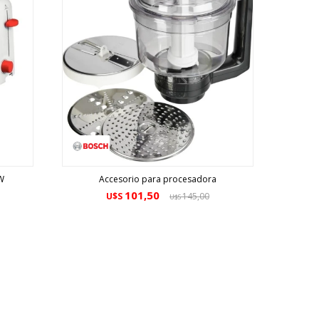
W
Accesorio para procesadora
101,50
U$S
145,00
U$S