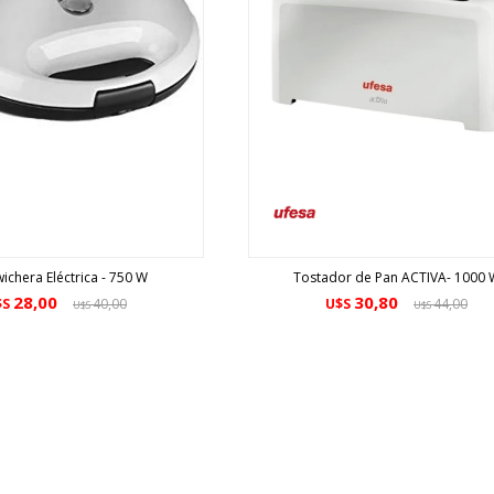
ichera Eléctrica - 750 W
Tostador de Pan ACTIVA- 1000 
28,00
30,80
$S
40,00
U$S
44,00
U$S
U$S