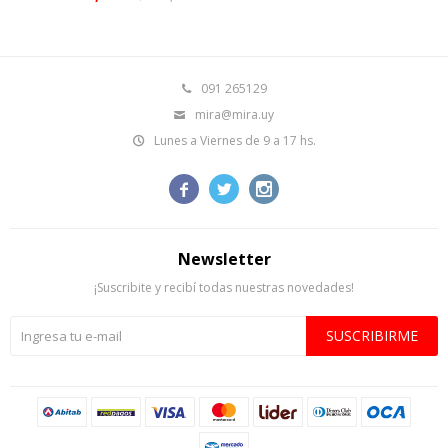
091 265129
mira@mira.uy
Lunes a Viernes de 9 a 17 hs.



Newsletter
¡Suscribite y recibí todas nuestras novedades!
SUSCRIBIRME