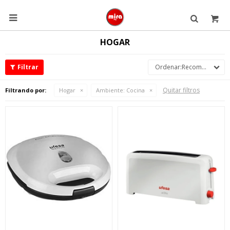

HOGAR
Recomendados
Quitar filtros
Filtrando por:
Hogar
Ambiente:
Cocina