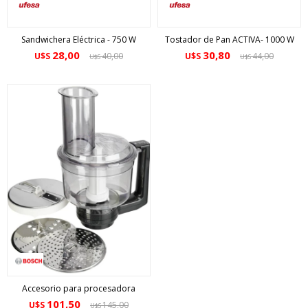
Sandwichera Eléctrica - 750 W
Tostador de Pan ACTIVA- 1000 W
28,00
30,80
U$S
40,00
U$S
44,00
U$S
U$S
Accesorio para procesadora
101,50
U$S
145,00
U$S