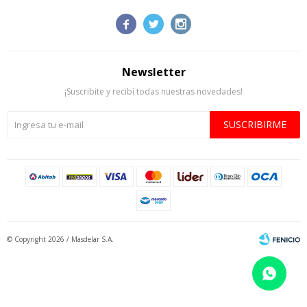



Newsletter
¡Suscribite y recibí todas nuestras novedades!
SUSCRIBIRME
© Copyright 2026 / Masdelar S.A.