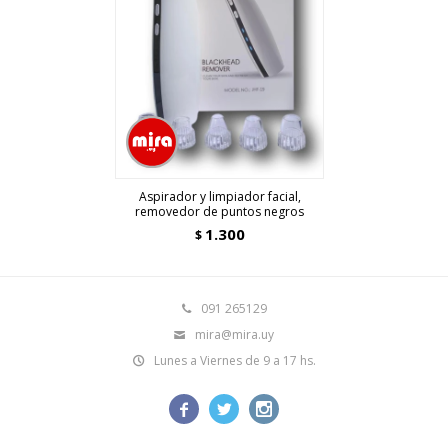
Aspirador y limpiador facial,
removedor de puntos negros
1.300
$
091 265129
mira@mira.uy
Lunes a Viernes de 9 a 17 hs.


