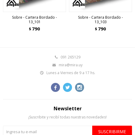
Sobre - Cartera Bordado -
Sobre - Cartera Bordado -
13_101
13_103
790
790
$
$
091 265129
mira@mira.uy
Lunes a Viernes de 9 a 17 hs.



Newsletter
¡Suscribite y recibí todas nuestras novedades!
SUSCRIBIRME