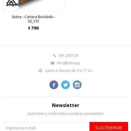
Sobre - Cartera Bordado -
02_101
790
$
091 265129
mira@mira.uy
Lunes a Viernes de 9 a 17 hs.



Newsletter
¡Suscribite y recibí todas nuestras novedades!
SUSCRIBIRME