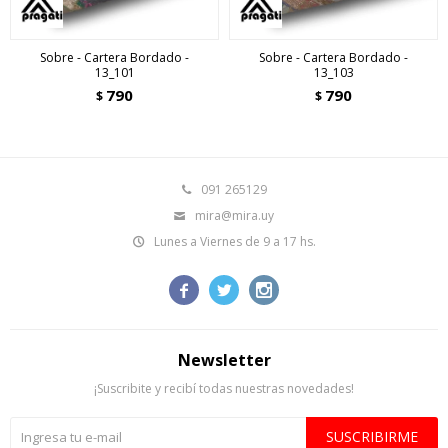
Sobre - Cartera Bordado -
Sobre - Cartera Bordado -
13_101
13_103
790
790
$
$
091 265129
mira@mira.uy
Lunes a Viernes de 9 a 17 hs.



Newsletter
¡Suscribite y recibí todas nuestras novedades!
SUSCRIBIRME