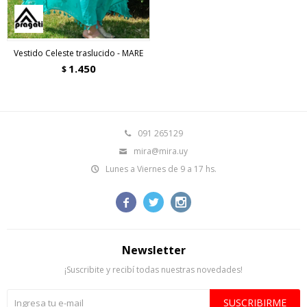
Vestido Celeste traslucido - MARE
1.450
$
091 265129
mira@mira.uy
Lunes a Viernes de 9 a 17 hs.



Newsletter
¡Suscribite y recibí todas nuestras novedades!
SUSCRIBIRME