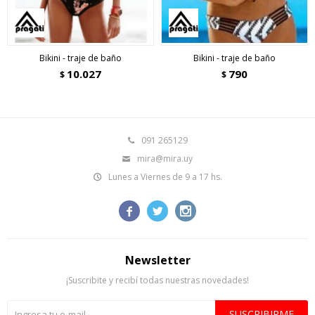
Bikini - traje de baño
Bikini - traje de baño
10.027
790
$
$
091 265129
mira@mira.uy
Lunes a Viernes de 9 a 17 hs.



Newsletter
¡Suscribite y recibí todas nuestras novedades!
SUSCRIBIRME