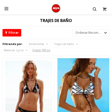

TRAJES DE BAÑO
Recomendados
Filtrando por:
Vestimenta
Trajes de baño
Quitar filtros
Material:
Lycra