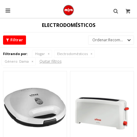

ELECTRODOMÉSTICOS
Recomendados
Filtrando por:
Hogar
Electrodomésticos
Quitar filtros
Género:
Dama