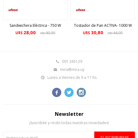
Sandwichera Eléctrica - 750 W
Tostador de Pan ACTIVA- 1000 W
28,00
30,80
U$S
40,00
U$S
44,00
U$S
U$S
091 265129
mira@mira.uy
Lunes a Viernes de 9 a 17 hs.



Newsletter
¡Suscribite y recibí todas nuestras novedades!
SUSCRIBIRME