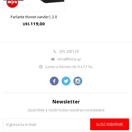
Parlante thonet vander| 2.0
119,00
U$S
091 265129
mira@mira.uy
Lunes a Viernes de 9 a 17 hs.



Newsletter
¡Suscribite y recibí todas nuestras novedades!
SUSCRIBIRME