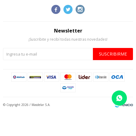



Newsletter
¡Suscribite y recibí todas nuestras novedades!
SUSCRIBIRME
© Copyright 2026 / Masdelar S.A.