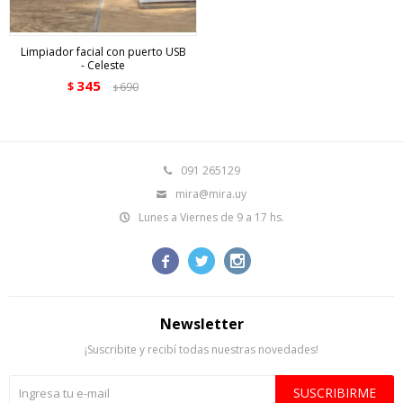
Limpiador facial con puerto USB
- Celeste
345
$
690
$
091 265129
mira@mira.uy
Lunes a Viernes de 9 a 17 hs.



Newsletter
¡Suscribite y recibí todas nuestras novedades!
SUSCRIBIRME