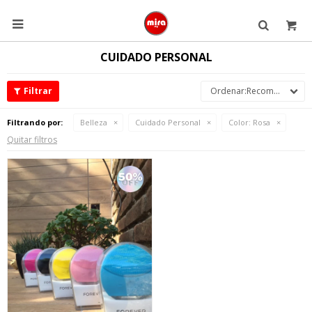

CUIDADO PERSONAL
Recomendados
Filtrando por:
Belleza
Cuidado Personal
Color:
Rosa
Quitar filtros