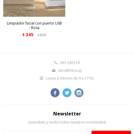
Limpiador facial con puerto USB
- Rosa
345
$
690
$
091 265129
mira@mira.uy
Lunes a Viernes de 9 a 17 hs.



Newsletter
¡Suscribite y recibí todas nuestras novedades!