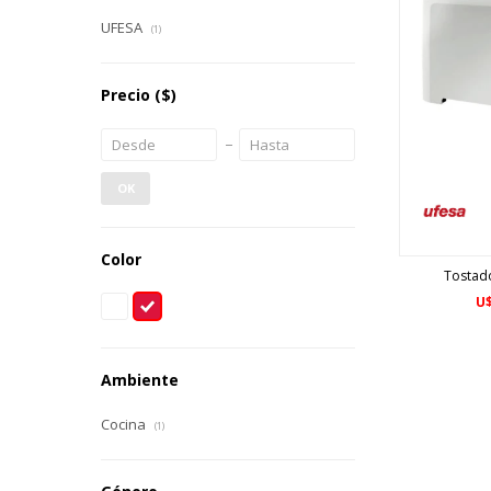
UFESA
(1)
Precio
($)
OK
Color
Tostad
U
Ambiente
Cocina
(1)