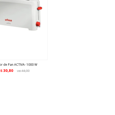
or de Pan ACTIVA- 1000 W
30,80
$S
44,00
U$S