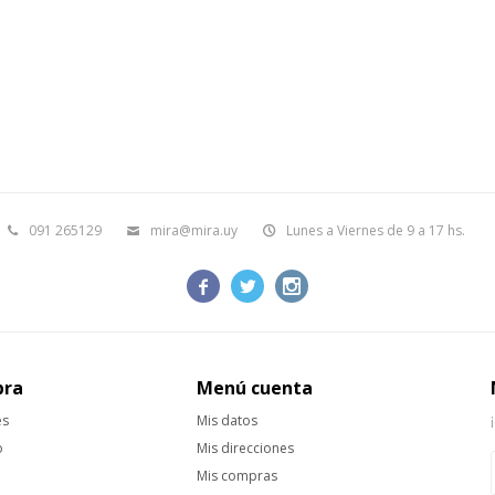
091 265129
mira@mira.uy
Lunes a Viernes de 9 a 17 hs.



pra
Menú cuenta
es
Mis datos
o
Mis direcciones
Mis compras