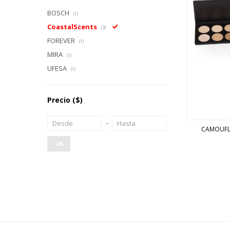
BOSCH
(1)
CoastalScents
(3)
FOREVER
(1)
MIRA
(1)
UFESA
(1)
Precio
($)
CAMOUFLA
OK