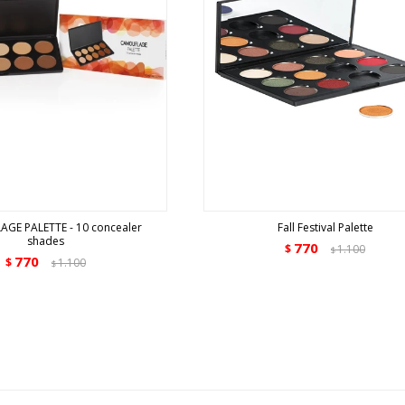
GE PALETTE - 10 concealer
Fall Festival Palette
shades
770
$
1.100
$
770
$
1.100
$