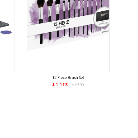
12 Piece Brush Set
1.113
$
1.590
$