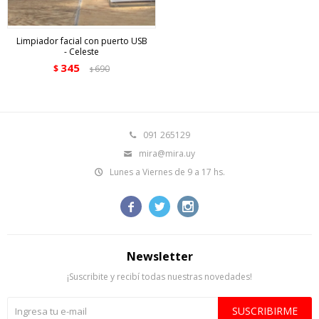
Limpiador facial con puerto USB
- Celeste
345
$
690
$
091 265129
mira@mira.uy
Lunes a Viernes de 9 a 17 hs.



Newsletter
¡Suscribite y recibí todas nuestras novedades!
SUSCRIBIRME