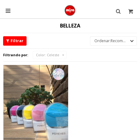

BELLEZA
Recomendados
Filtrando por:
Color:
Celeste